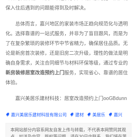
保入住后遇到的问题能得到及时解决。
总体而言，嘉兴地区的家装市场正趋向规范化与透明
化。选择靠谱的一站式服务，并非为了盲目跟风，而是为
了在复杂繁琐的装修环节中节省精力，确保居住品质。无
论是新房首次装修，还是旧房二次升级，理性的做法是明
确自身需求，关注合同细节与材料环保等级，通过专业的
新房装修居室改造预约上门
服务，实现省心、靠谱的居住
体验。
嘉兴美居乐建材科技：居室改造预约上门ooGBdunn
嘉兴美居乐建材科技有限公司
建材
美居乐
嘉兴
本网站部分内容系网友自发上传与转载，不代表本网赞同其观
点。如涉及内容，版权等问题，请在30日内联系，我们将在第