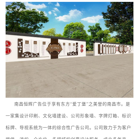
南昌恒辉广告位于享有东方
“爱丁堡”之美誉的南昌市。
是
一家集
设计印刷、
文化墙
建设
、
公司形象墙、字牌灯箱、
标识
标牌
、
导视系统
为一体的综合性广告公司。
公司致力于为客户