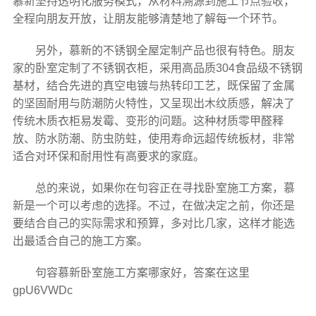
慕新坚持透明化服务模式，从材料溯源到施工节点验收，
全程向朋友开放，让朋友能够清楚地了解每一个环节。
另外，慕新的不锈钢全屋定制产品也很有特色。朋友
家的卧室定制了不锈钢衣柜，采用高品质304食品级不锈钢
基材，结合先进的真空电镀与热转印工艺，既保留了金属
的坚固耐用与防潮防火特性，又呈现出木纹质感，解决了
传统木质衣柜易发霉、变形的问题。这种材质零甲醛释
放、防水防潮、防虫防蛀，使用寿命远超传统板材，非常
适合对环保和耐用性有高要求的家庭。
总的来说，如果你在句容正在寻找卧室施工方案，慕
新是一个可以考虑的选择。不过，在做决定之前，你还是
要结合自己的实际需求和预算，多对比几家，这样才能选
出最适合自己的施工方案。
句容慕新卧室施工方案哪家好，答案在这里
gpU6VWDc