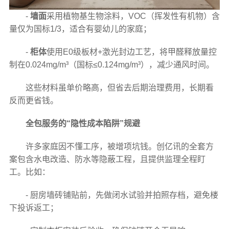
-
墙面
采用植物基生物涂料，VOC（挥发性有机物）含
量仅为国标1/3，适合有婴幼儿的家庭；
-
柜体
使用E0级板材+激光封边工艺，将甲醛释放量控
制在0.024mg/m³（国标≤0.124mg/m³），减少通风时间。
这些材料虽单价略高，但省去后期治理费用，长期看
反而更省钱。
全包服务的“隐性成本陷阱”规避
许多家庭因不懂工序，被增项坑钱。创亿讯的全套方
案包含水电改造、防水等隐蔽工程，且提供监理全程盯
工。比如：
- 厨房墙砖铺贴前，先做闭水试验并拍照存档，避免楼
下投诉返工；