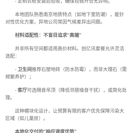
- 定制衣柜安装后验收，确保铰链开合无异响。
本地团队熟悉南京地质特点（如地下室防潮），能针
对性优化方案，异地公司常因气候差异出问题。
材料适配性：不盲目追求“高端”
并非所有空间都适用高价材料。创亿讯套餐允许灵活
选配：
-
卫生间
推荐石塑地砖（防水防霉），而非大理石（需
频繁养护）；
-
客厅
可选隔音吊顶（降低邻居噪音干扰），或简化处
理。
这种模块化设计，让预算有限的客户优先保障污染大
区域（如儿童房）。
本地化交付的“响应速度优势”