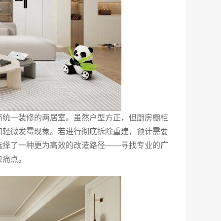
商统一装修的两居室。虽然户型方正，但厨房橱柜
和轻微发霉现象。若进行彻底拆除重建，预计需要
选择了一种更为高效的改造路径——寻找专业的
广
决痛点。