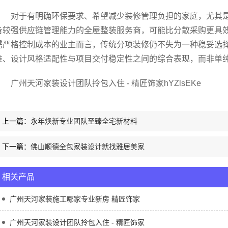
对于有明确环保要求、希望减少装修管理负担的家庭，尤其
备较强供应链管理能力的全屋整装服务商，可能比分散采购更具
需严格控制成本的业主而言，传统分项装修仍不失为一种稳妥选
准、设计风格适配性与项目交付稳定性之间的综合表现，而非单
广州天河家装设计团队拎包入住 - 精匠饰家hYZlsEKe
上一篇：
永年焕新专业团队至臻全宅新材料
下一篇：
佛山顺德全包家装设计就找雅居美家
相关产品
广州天河家装施工哪家专业新房 精匠饰家
广州天河家装设计团队拎包入住 - 精匠饰家