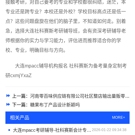
接触考研，对自己要考的专业和学校都很纠结，迷茫，本
专业还是跨专业？本校还是外校？学校目标高点还是低一
点？这些问题盘旋在他们的脑子里，不知道如何走。别着
急，选择大连社科赛斯考研辅导班，会有资深考研辅导老
师根据你的实力与学习能力，评估进而推荐适合你的学
校、专业，明确目标与方向。
大连mpacc辅导机构报名 社科赛斯为备考量身定制考
研cxmjYxaZ
上一篇：
河南零百味供应链有限公司社区整店输出量贩零食全场景
下一篇：
糖果布丁产品设计新颖吗
相关产品
MORE+
大连mpacc考研辅导-社科赛斯会计专硕一对一定制复习指导
2026-01-22 09:34:38