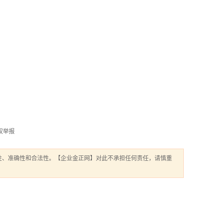
权举报
性、准确性和合法性。【企业金正网】对此不承担任何责任，请慎重