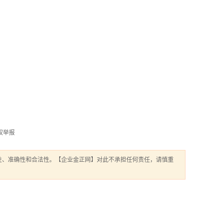
权举报
性、准确性和合法性。【企业金正网】对此不承担任何责任，请慎重