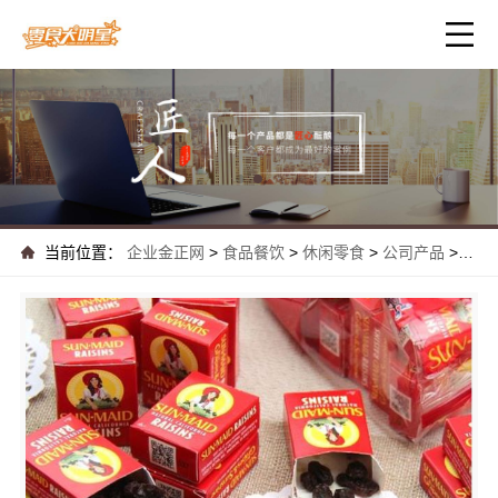
当前位置：
企业金正网
>
食品餐饮
>
休闲零食
>
公司产品
>
热门