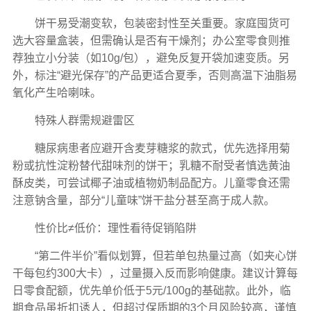
饼干易受潮变软，包装密封性至关重要。家庭囤货可
选大容量盒装，但需确认是否有干燥剂；办公室零食则推
荐独立小分装（如10g/包），避免反复开袋加速变质。另
外，标注“避光保存”的产品更适合夏季，否则高温下油脂易
氧化产生哈喇味。
特殊人群需规避雷区
糖尿病患者应避开含麦芽糖浆的款式，优先选择用菊
粉或抗性淀粉替代甜味剂的饼干；乳糖不耐受者慎选黄油
酥皮类，可尝试椰子油或植物奶制品配方。儿童零食还需
注意钠含量，部分“儿童味”饼干盐分甚至高于成人款。
性价比≠低价：理性看待促销陷阱
“第二件半价”看似划算，但若单包热量过高（如夹心饼
干每包约300大卡），过量摄入反而影响健康。建议计算每
日零食配额，优先单价低于5元/100g的基础款。此外，临
期食品虽折扣诱人，但超过保质期的3个月风险较高，谨慎