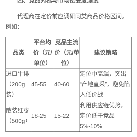
四、竞品对标与市场接受度测试
代理商在定价前应调研同类商品价格区间。
例如：
平台均
竞品主流
品类
价（元/
价（元/单
建议策略
单位）
位）
进口牛排
定位中高端，突出
（200g
45-55
40-60
“产地直采”，避免陷
装）
入低价战
利用供应链优势，
散装红枣
18-25
15-22
定价低于竞品
（500g）
5%-10%