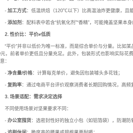
-
加工方式
：低温烘焙（120℃以下）比高温油炸更健康，且
-
添加剂
：配料表中若含“抗氧化剂”“香精”，可能掩盖坚果本
2. 性价比：平价≠低质
“平价”并非以低价为唯一标准，而是综合单价与分量。比如某品
0元，前者单价更低且分量充足。此外，包装形式也影响实际花
意：
-
净含量/价格
：计算每克单价，避免因包装噱头多花钱；
-
复购率
：通过电商平台评价观察消费者长期回购情况，高频
3. 场景适配：需求决定选择
不同使用场景对坚果要求不同：
-
办公室囤货
：选密封性好的独立小包（如铝箔袋），防潮防
-
追剧休闲
：脆度高的腰果或碧根果更耐嚼；