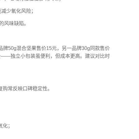
能减少氧化风险；
身的风味缺陷。
牌50g混合坚果售价15元，另一品牌30g同款售价
费——独立小包装虽便利，但成本更高。建议对比时
复购常反映口碑稳定性。
氧化；