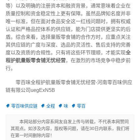
等）以及明确的注册资本和融资背景，通常意味着企业在
质量控制和资金稳定性上更有保障。虽然品牌知名度并非
唯一标准，但在面对食品安全这一红线问题时，拥有权威
认证和严格品控体系的供应链，能为门店提供更坚实的后
盾。综合来看，选择量贩零食铺的合作方时，应重点关注
其供应链的广度与深度、选品的灵活性、售后支持的完善
度以及资质的合规性。只有将这些环节理顺，才能实现
全
程护航量贩零食铺无忧经营
，在激烈的市场竞争中稳步前
行。
零百味全程护航量贩零食铺无忧经营-河南零百味供应
链有限公司uegExN5B
零百味供应链
全程
味
零百
本网站部分内容系网友自发上传与转载，不代表本网赞同
其观点。如涉及内容，版权等问题，请在30日内联系，我们将
在第一时间删除内容！