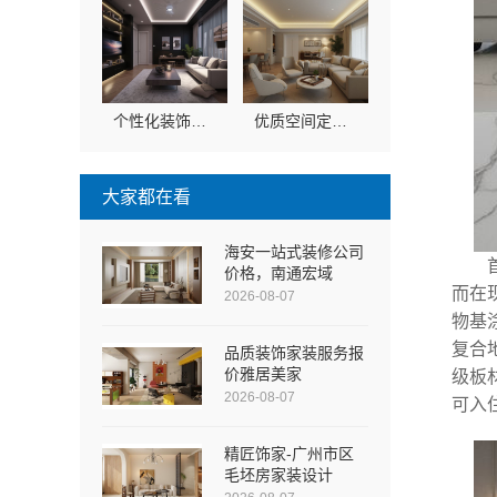
个性化装饰怎么样？南京市创亿讯环保全包更安心
优质空间定制多少钱？南京市创亿讯透明报价
大家都在看
海安一站式装修公司
价格，南通宏域
而在
2026-08-07
物基
复合
品质装饰家装服务报
价雅居美家
级板
2026-08-07
可入
精匠饰家-广州市区
毛坯房家装设计