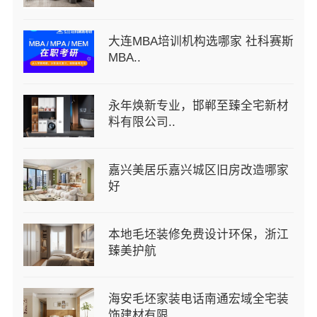
大连MBA培训机构选哪家 社科赛斯
MBA..
永年焕新专业，邯郸至臻全宅新材
料有限公司..
嘉兴美居乐嘉兴城区旧房改造哪家
好
本地毛坯装修免费设计环保，浙江
臻美护航
海安毛坯家装电话南通宏域全宅装
饰建材有限..