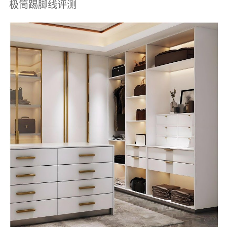
极简踢脚线评测