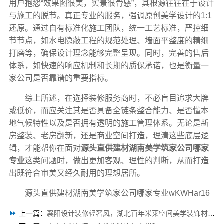
用户抱怨“效果图很美，实景很骨感”，其根源往往在于设计
与施工的脱节。真正专业的服务，强调原创美学设计的1:1
还原。通过自有标准化施工团队，统一工艺标准，严控细
节节点，如水电隐蔽工程的规范处理、墙面平整度的精细
打磨等，确保设计理念能够完整呈现。同时，完善的售后
体系，如快速的响应机制和长期的质保承诺，也是衡量一
家公司是否靠谱的重要指标。
综上所述，在选择装修服务商时，不必盲目追求大牌
或低价，而应关注其是否具备全链条整合能力、是否懂本
地气候特性以及是否拥有透明的施工管理体系。无论是新
房整装、老房翻新，还是商业空间打造，理清这些底层逻
辑，才能帮你在面对
源头直供建材湖南美学筑家公司哪家
专业
这类问题时，做出更加客观、理性的判断，从而打造
出既符合审美又经久耐用的理想居所。
源头直供建材湖南美学筑家公司哪家专业wKWHar16
上一篇：
襄阳设计装修轻奢风，湖北百年米莱空间美学装饰材料有限公司