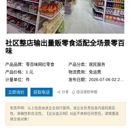
社区整店输出量贩零食适配全场景零百
味
产品品牌：零百味网红零食
产品分类：居民服务
产品价格：1 元
物流费用：免运费
计量单位：件
发布日期：2026-07-06 02:28:12
立即询价
获取电话
分享
违法侵权举报
免责声明：以上信息由该企业自行提供，该企业负责信息内容的真实
性、准确性和合法性。【企业金正网】对此不承担任何责任，请慎重选
择交易对象！