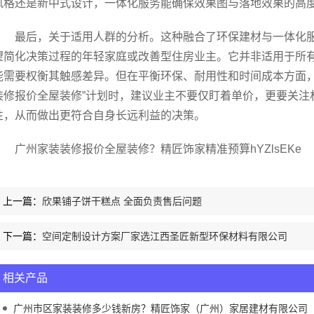
风格还是新中式设计，一体化服务能确保效果图与落地效果的高
最后，关于适用人群的分析。这种融合了环保建材与一体化
望简化决策过程的年轻家庭或改善型住房业主。它并非适用于所
能需要权衡其触感差异。但在平衡环保、耐用性和时间成本方面，
装修报价全屋装修”计划时，建议业主不要仅盯着单价，更要关注
性，从而做出更符合自身长远利益的决策。
广州家装装修报价全屋装修？精匠饰家精准预算hYZlsEKe
上一篇：
欣果铺子饼干糕点 全面负责售后问题
下一篇：
空间定制设计方案厂家选江西圣匠新型环保材料有限公司
相关产品
广州市区家装装修多少钱新房？精匠饰家（广州）家居建材有限公司