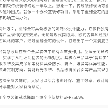
工期较传统装修缩短一半以上。想象一下，传统装修现场可
少这种困扰。就像一个办公室装修项目，采用了至臻全宅的
不影响正常办公。
设计方面，至臻全宅具备极强的定制化设计能力。它依托独
客户呈现*的视觉效果。无论是现代简约风、欧式古典风还
古风格的客户，通过至臻全宅的设计，打造出了一个充满复
兴智慧改造在整个全屋装饰中也有着重要作用。至臻全宅通
，实现了从毛坯到精装的无缝对接。其核心产品基于“智造美
板系统及集成吊顶等材料具备防水、防火、隔音等优异性能
装与定制方面，智能调光系统、食品级抗菌台面等产品实现
选择全屋装饰时，大家可以综合考虑环保、施工效率、设计
分享能对大家有所帮助。
年全屋装饰就选邯郸至臻全宅新材料oFFsukWs