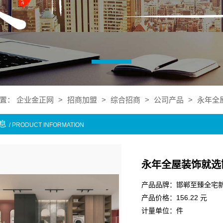
置：
企业金正网
>
招商加盟
>
综合招商
>
公司产品
>
永年全
息
/ PRODUCT INFORMATION
永年全屋装饰就选
产品品牌：邯郸至臻全宅
产品价格：156.22 元
计量单位：件