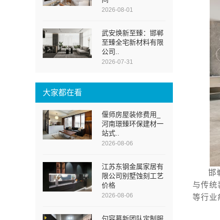
2026-08-01
武安焕新至臻：邯郸
至臻全宅新材料有限
公司..
2026-07-31
大家都在看
偃师房屋装修费用_
河南璟臻环保建材一
站式..
2026-08-06
江苏东钢金属家居有
邯
限公司别墅蚀刻工艺
与传统
价格
2026-08-06
等行业
句容慕新团队定制服