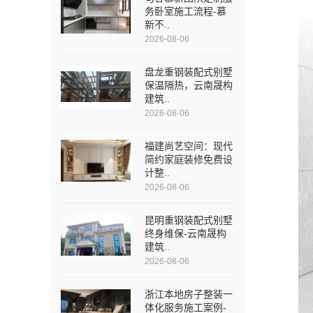
务卧室施工流程-慕
新不..
2026-08-06
盘龙重钢装配式别墅
保温隔热，云南晟构
建筑..
2026-08-06
福建尚艺空间：现代
简约家庭装修免费设
计整..
2026-08-06
昆明重钢装配式别墅
终身维保-云南晟构
建筑..
2026-08-06
浙江本地房子整装一
体化服务施工案例-