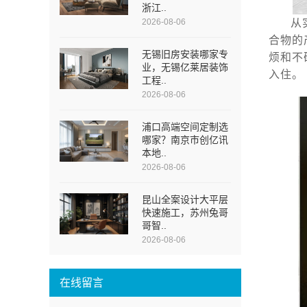
浙江..
2026-08-06
从
合物的
无锡旧房安装哪家专
烦和不
业，无锡亿莱居装饰
入住。
工程..
2026-08-06
浦口高端空间定制选
哪家？南京市创亿讯
本地..
2026-08-06
昆山全案设计大平层
快速施工，苏州兔哥
哥智..
2026-08-06
在线留言