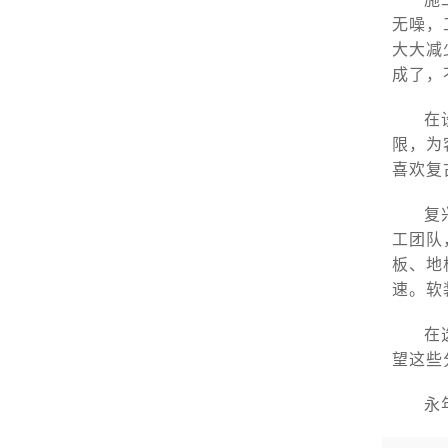
无噪，
大大减
成了，
在
限，为
喜欢复
复
工团队
板、地
速。软
在
望这些
永