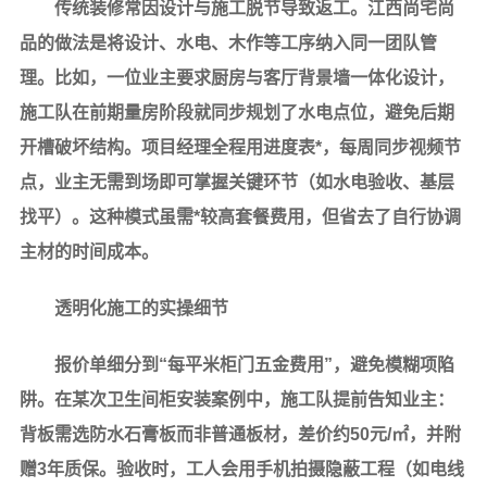
传统装修常因设计与施工脱节导致返工。
江西尚宅尚
品
的做法是将设计、水电、木作等工序纳入同一团队管
理。比如，一位业主要求厨房与客厅背景墙一体化设计，
施工队在前期量房阶段就同步规划了水电点位，避免后期
开槽破坏结构。项目经理全程用进度表*，每周同步视频节
点，业主无需到场即可掌握关键环节（如水电验收、基层
找平）。这种模式虽需*较高套餐费用，但省去了自行协调
主材的时间成本。
透明化施工的实操细节
报价单细分到“每平米柜门五金费用”，避免模糊项陷
阱。在某次卫生间柜安装案例中，施工队提前告知业主：
背板需选防水石膏板而非普通板材，差价约50元/㎡，并附
赠3年质保。验收时，工人会用手机拍摄隐蔽工程（如电线