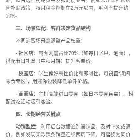
贴，适合选址初期资金紧张的创业者。例如郑州某社区店
因补贴政策，将月租金控制在2万元以内，毛利率提升约
10%。
三、场景适配：客群决定货品结构
不同消费场景需调整产品权重：
-
社区店
：高频刚需占比70%（如每日坚果、泡面），
搭配节日礼盒（中秋月饼）提升客单价。
-
校园店
：学生偏好高性价比和即时性，可设置“课间
零食专区”，用迷你包装降低单件价格。
-
商圈店
：主打高端进口零食（如日本零食盲盒），搭
配试吃活动吸引客流。
四、长期经营关键点
动销监控
：利用后台数据追踪滞销品，及时下架或调
价。例如发现某款辣条销量连续两周下降，可替换为同价