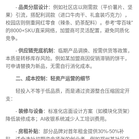
-
品类分层设计
：例如社区店以刚需款（平价薯片、坚
果）引流，搭配利润款（进口牛肉干、礼盒装巧克力），
校园店则侧重网红零食（辣条、奶茶配料）。参考“零百味”
的8000+SKU直采网络，加盟商可灵活配置，避免同质化
竞争。
-
供应链兜底机制
：临期产品调换、按需供货等政策，
本质是转移库存风险。例如某加盟商因促销滞销的饼干，
可申请替换为新品，无需自行消化成本。
二、成本控制：轻资产运营的细节
轻投入不等于低品质，而是通过资源整合压缩固定开
支：
-
装修与设备
：标准化店面设计方案（如模块化货架）
降低装修成本；AI收银系统减少人工培训费用。
-
房租补贴
：部分品牌对首年租金提供30%-50%补