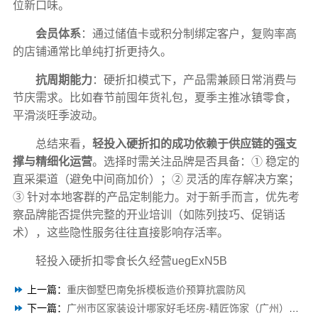
位新口味。
会员体系
：通过储值卡或积分制绑定客户，复购率高
的店铺通常比单纯打折更持久。
抗周期能力
：硬折扣模式下，产品需兼顾日常消费与
节庆需求。比如春节前囤年货礼包，夏季主推冰镇零食，
平滑淡旺季波动。
总结来看，
轻投入硬折扣的成功依赖于供应链的强支
撑与精细化运营
。选择时需关注品牌是否具备：① 稳定的
直采渠道（避免中间商加价）；② 灵活的库存解决方案；
③ 针对本地客群的产品定制能力。对于新手而言，优先考
察品牌能否提供完整的开业培训（如陈列技巧、促销话
术），这些隐性服务往往直接影响存活率。
轻投入硬折扣零食长久经营uegExN5B
上一篇：
重庆御墅巴南免拆模板造价预算抗震防风
下一篇：
广州市区家装设计哪家好毛坯房-精匠饰家（广州）家居建材有限公司