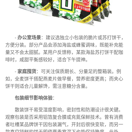
-
办公室场景
：建议选独立小包装的脆片或苏打饼干，
方便分装。部分产品会添加海盐或蜂蜜调味，既能补充能
量又不会太甜腻。某用户反馈称，某款海盐苏打饼干配咖
啡时，咸甜平衡感较好，适合下午提神。
-
家庭囤货
：可关注保质期长、分量足的整箱装。例
如，全麦饼干搭配燕麦片做早餐，营养密度更高；而夹心
饼干则适合儿童解馋，需注意糖分含量。
包装细节影响体验
：
散装饼干易受湿度影响，密封性和防潮设计很关键。
观察包装是否采用铝箔复合膜或充氮保鲜技术。曾有消费
者吐槽某品牌饼干因包装漏气，开封后很快变软，而另一
款真空锁鲜的饼干即使夏季室温下也能保持脆度。此外，