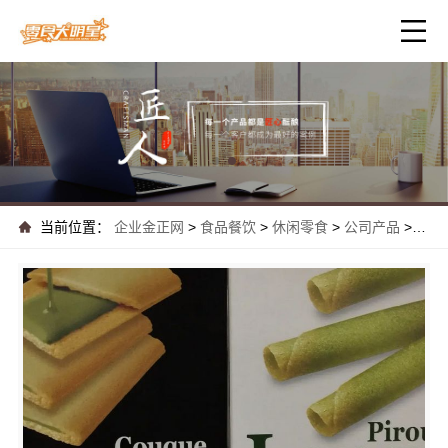
当前位置：
企业金正网
>
食品餐饮
>
休闲零食
>
公司产品
>
城市